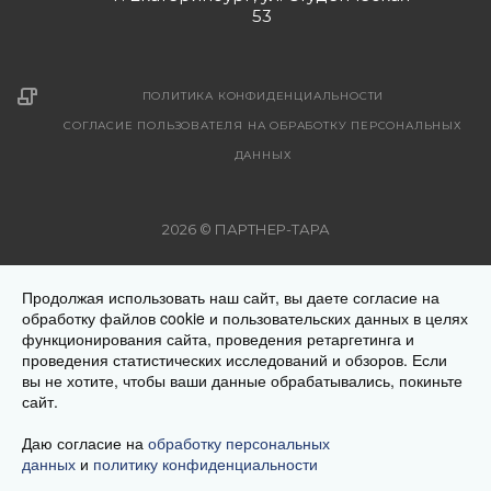
53
ПОЛИТИКА КОНФИДЕНЦИАЛЬНОСТИ
СОГЛАСИЕ ПОЛЬЗОВАТЕЛЯ НА ОБРАБОТКУ ПЕРСОНАЛЬНЫХ
ДАННЫХ
2026 © ПАРТНЕР-ТАРА
Рекомендуемые цены на поставляемую продукцию указаны
Продолжая использовать наш сайт, вы даете согласие на
на страницах с описанием товара. Все предложения на
обработку файлов cookie и пользовательских данных в целях
сайте не являются публичной офертой. Окончательную
функционирования сайта, проведения ретаргетинга и
стоимость товара Вам уточнит менеджер при оформлении
проведения статистических исследований и обзоров. Если
заказа. Цена на продукцию меняется в зависимости от
вы не хотите, чтобы ваши данные обрабатывались, покиньте
сайт.
региона местонахождения Заказчика. Обращаем ваше
внимание на то, что данный интернет-сайт носит
Даю согласие на
обработку персональных
исключительно информационный характер и ни при каких
данных
и
политику конфиденциальности
условиях не является публичной офертой, определяемой